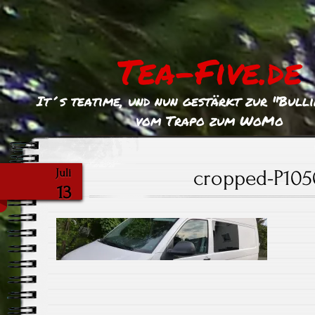
Tea-Five.de
It´s teatime, und nun gestärkt zur "Bull
vom Trapo zum WoMo
cropped-P1050
Juli
13