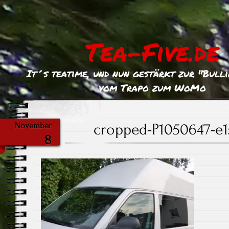
Tea-Five.de
It´s teatime, und nun gestärkt zur "Bull
vom Trapo zum WoMo
cropped-P1050647-e1
November
8