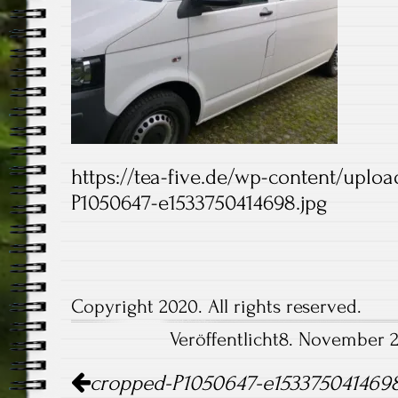
https://tea-five.de/wp-content/uplo
P1050647-e1533750414698.jpg
Copyright 2020. All rights reserved.
Veröffentlicht8. November 2
Artikel-
cropped-P1050647-e1533750414698
Navigation