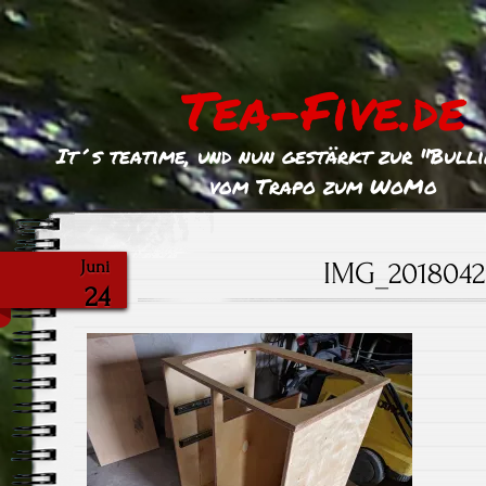
Tea-Five.de
It´s teatime, und nun gestärkt zur "Bull
vom Trapo zum WoMo
IMG_2018042
Juni
24