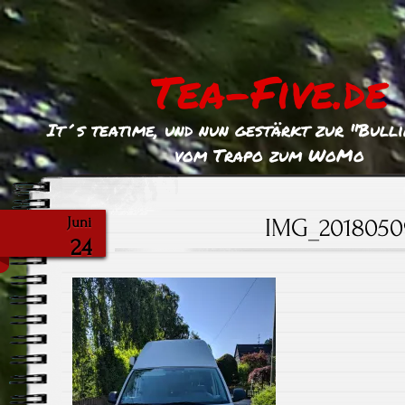
Tea-Five.de
It´s teatime, und nun gestärkt zur "Bull
vom Trapo zum WoMo
IMG_2018050
Juni
24