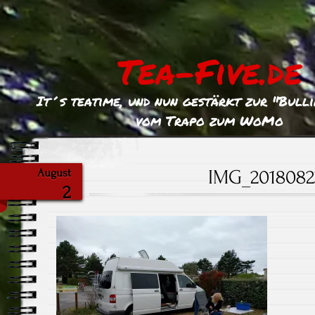
Tea-Five.de
It´s teatime, und nun gestärkt zur "Bull
vom Trapo zum WoMo
IMG_2018082
August
2