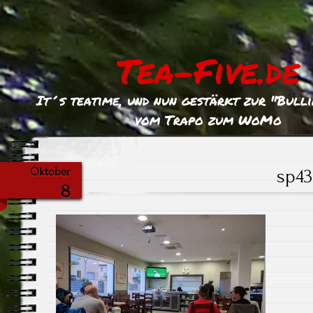
Tea-Five.de
It´s teatime, und nun gestärkt zur "Bull
vom Trapo zum WoMo
sp43
Oktober
8