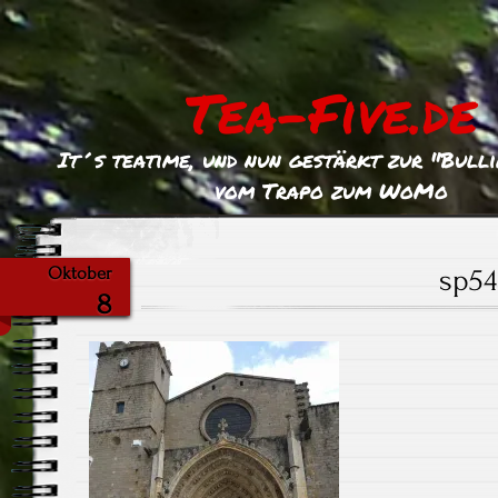
Tea-Five.de
It´s teatime, und nun gestärkt zur "Bull
vom Trapo zum WoMo
sp54
Oktober
8